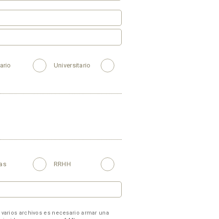
ario
Universitario
as
RRHH
 varios archivos es necesario armar una