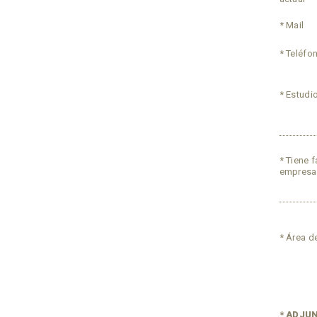
* Mail
* Teléfo
* Estudi
* Tiene f
empresa
* Área d
* ADJU