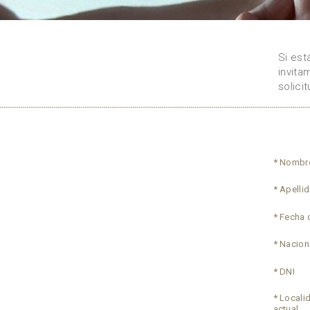
Si est
invita
solici
* Nombr
* Apelli
* Fecha 
* Nacion
* DNI
* Locali
actual