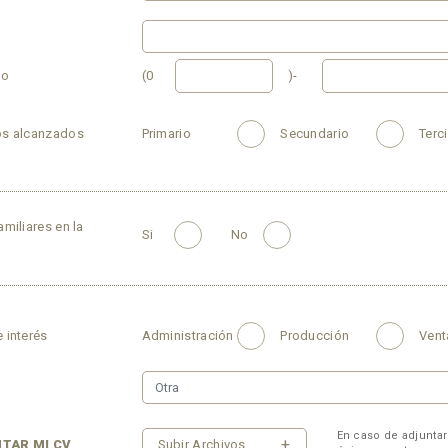
no
(0
)-
os alcanzados
Primario
Secundario
Terci
amiliares en la
Si
No
e interés
Administración
Producción
Vent
En caso de adjuntar
+
Subir Archivos
NTAR MI CV