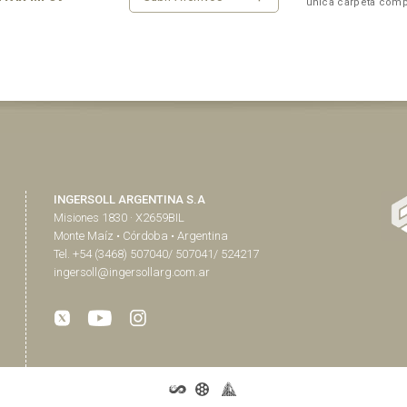
única carpeta comp
INGERSOLL ARGENTINA S.A
Misiones 1830 · X2659BIL
Monte Maíz • Córdoba • Argentina
Tel. +54 (3468) 507040/ 507041/ 524217
ingersoll@ingersollarg.com.ar