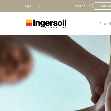
Spa
Nosot