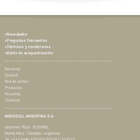
>Novedades
>Preguntas frecuentes
>Términos y condiciones
>Botón de arrepentimiento
Nosotros
Calidad
Red de ventas
Productos
Posventa
Contacto
INGERSOLL ARGENTINA S.A
Misiones 1830 · X2659BIL
Monte Maíz • Córdoba • Argentina
Tel. +54 (3468) 507040/ 507041/ 524217