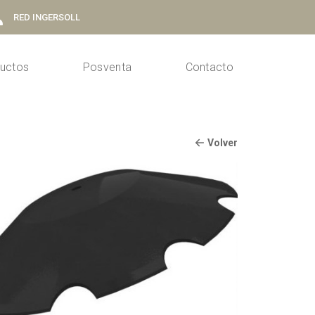
RED INGERSOLL
uctos
Posventa
Contacto
Volver