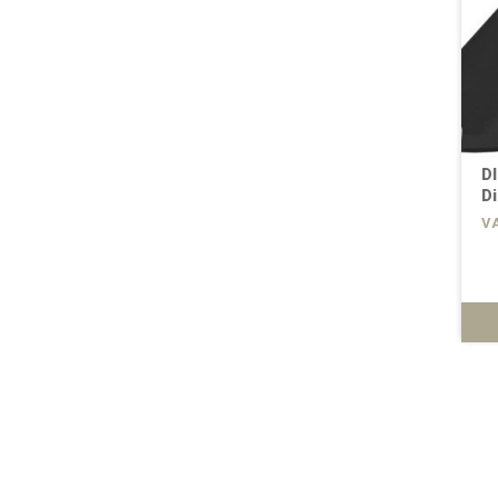
D
Di
V