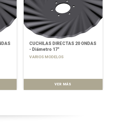
NDAS
CUCHILAS DIRECTAS 20 ONDAS
CUCHILAS
- Diámetro 17"
- Diámetro
VARIOS MODELOS
VARIOS MO
VER MÁS