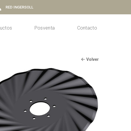
RED INGERSOLL
uctos
Posventa
Contacto
Volver