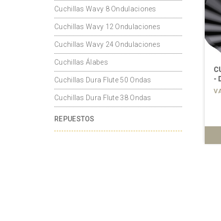
Cuchillas Wavy 8 Ondulaciones
Cuchillas Wavy 12 Ondulaciones
Cuchillas Wavy 24 Ondulaciones
Cuchillas Álabes
TAS 20 ONDAS
CUCHILAS DIRECTAS 20 ONDAS
C
- Diámetro 20"
- 
Cuchillas Dura Flute 50 Ondas
VARIOS MODELOS
V
Cuchillas Dura Flute 38 Ondas
REPUESTOS
ÁS
VER MÁS