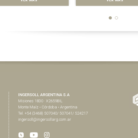
VER MÁS
VER MÁS
INGERSOLL ARGENTINA S.A
Misiones 1830 · X2659BIL
Monte Maíz • Córdoba • Argentina
Tel. +54 (3468) 507040/ 507041/ 524217
ingersoll@ingersollarg.com.ar