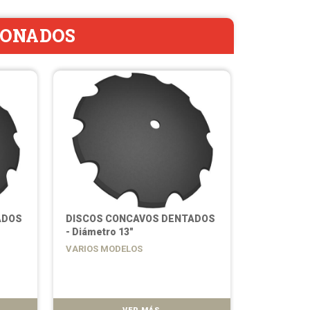
IONADOS
ADOS
DISCOS CONCAVOS DENTADOS
DISCOS C
- Diámetro 13"
- Diámetro
VARIOS MODELOS
VARIOS MO