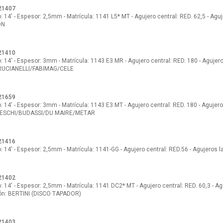
21407
 14' - Espesor: 2,5mm - Matrícula: 1141 L5* MT - Agujero central: RED. 62,5 - Aguj
ON
21410
 14' - Espesor: 3mm - Matrícula: 1143 E3 MR - Agujero central: RED. 180 - Agujero
UCIANELLI/FABIMAG/CELE
21659
 14' - Espesor: 3mm - Matrícula: 1143 E3 MT - Agujero central: RED. 180 - Agujeros
ESCHI/BUDASSI/DU MAIRE/METAR
21416
 14' - Espesor: 2,5mm - Matrícula: 1141-GG - Agujero central: RED.56 - Agujeros la
21402
 14' - Espesor: 2,5mm - Matrícula: 1141 DC2* MT - Agujero central: RED. 60,3 - Agu
ón: BERTINI (DISCO TAPADOR)
21403