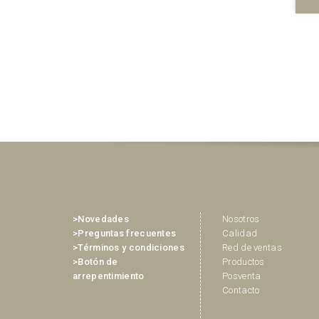
ÁS
VER MÁS
>Novedades
Nosotros
>Preguntas frecuentes
Calidad
>Términos y condiciones
Red de ventas
>Botón de
Productos
arrepentimiento
Posventa
Contacto