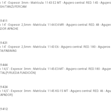
 14' - Espesor: 3mm - Matrícula: 1143 E2 MT - Agujero central: RED. 145 - Agujero
/GH/TANZI/FERCAM
21411
 14' - Espesor: 2,5mm - Matrícula: 1144 E4 MR - Agujero central: RED. 48 - Agujero
ADOR APACHE
21421
 14' - Espesor: 2,5mm - Matrícula: 1143 E6 - Agujero central: RED. 180 - Agujeros 
STA/FABIMAG
21444
 14,5' - Espesor: 3mm - Matrícula: 1145-E3-MT - Agujero central: RED.180 - Agujer
AL(P/RUEDA FUNDICIÓN)
21424
 14,5' - Espesor: 3mm - Matrícula: 1145 KG-15 MT - Agujero central: RED. 46 - Aguj
TAPADOR)
21412