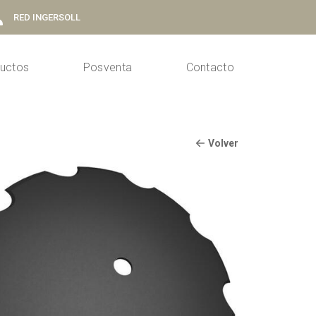
RED INGERSOLL
uctos
Posventa
Contacto
Volver