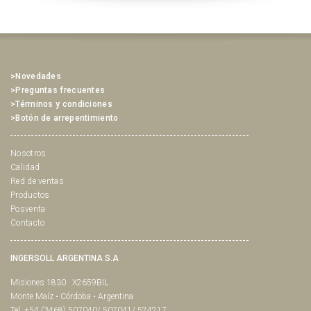
>Novedades
>Preguntas frecuentes
>Términos y condiciones
>Botón de arrepentimiento
Nosotros
Calidad
Red de ventas
Productos
Posventa
Contacto
INGERSOLL ARGENTINA S.A
Misiones 1830 · X2659BIL
Monte Maíz • Córdoba • Argentina
Tel. +54 (3468) 507040/ 507041/ 524217