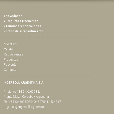
>Novedades
>Preguntas frecuentes
>Términos y condiciones
>Botón de arrepentimiento
Nosotros
Calidad
Red de ventas
Productos
Posventa
Contacto
INGERSOLL ARGENTINA S.A
Misiones 1830 · X2659BIL
Monte Maíz • Córdoba • Argentina
Tel. +54 (3468) 507040/ 507041/ 524217
ingersoll@ingersollarg.com.ar